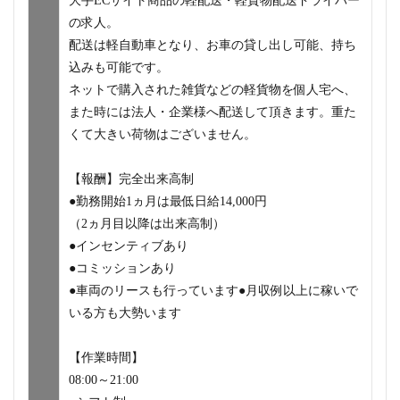
大手ECサイト商品の軽配送・軽貨物配送ドライバー
の求人。
配送は軽自動車となり、お車の貸し出し可能、持ち
込みも可能です。
ネットで購入された雑貨などの軽貨物を個人宅へ、
また時には法人・企業様へ配送して頂きます。重た
くて大きい荷物はございません。
【報酬】完全出来高制
●勤務開始1ヵ月は最低日給14,000円
（2ヵ月目以降は出来高制）
●インセンティブあり
●コミッションあり
●車両のリースも行っています●月収例以上に稼いで
いる方も大勢います
【作業時間】
08:00～21:00