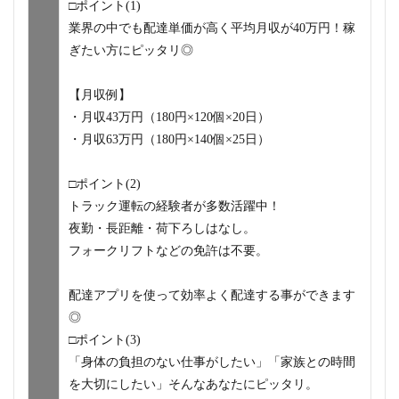
□ポイント(1)
業界の中でも配達単価が高く平均月収が40万円！稼
ぎたい方にピッタリ◎
【月収例】
・月収43万円（180円×120個×20日）
・月収63万円（180円×140個×25日）
□ポイント(2)
トラック運転の経験者が多数活躍中！
夜勤・長距離・荷下ろしはなし。
フォークリフトなどの免許は不要。
配達アプリを使って効率よく配達する事ができます
◎
□ポイント(3)
「身体の負担のない仕事がしたい」「家族との時間
を大切にしたい」そんなあなたにピッタリ。