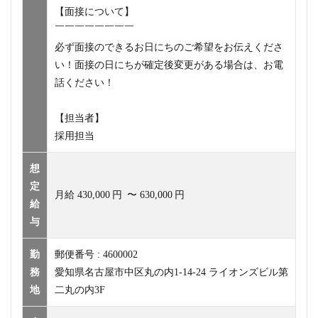
【面接について】
￣￣￣￣￣￣￣￣
必ず面接のできるお日にちのご希望をお伝えくださ
い！面接の日にちが確定後変更がある場合は、お電
話ください！
【担当者】
採用担当
想
定
月給
430,000
円
〜
630,000
円
給
与
勤
郵便番号 : 4600002
務
愛知県名古屋市中区丸の内1-14-24 ライオンズビル第
地
二丸の内3F