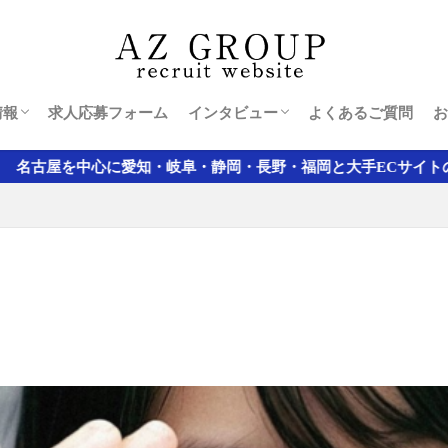
可能エリア
40代男性
20代女性
30代男性
情報
求人応募フォーム
インタビュー
よくあるご質問
お
可能エリア
40代男性
20代女性
30代男性
・静岡・長野・福岡と大手ECサイトの軽配送業務では全国最大級の