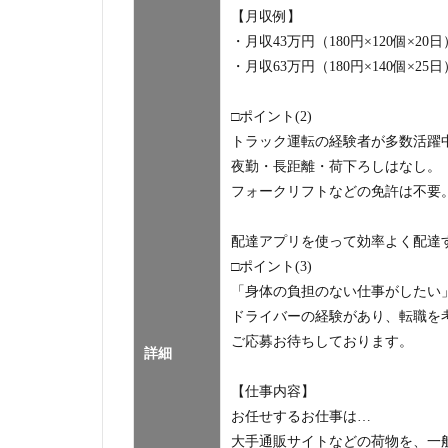
【月収例】
・月収43万円（180円×120個×20日
・月収63万円（180円×140個×25日
□ポイント(2)
トラック運転の経験者が多数活躍
夜勤・長距離・荷下ろしはなし。
フォークリフトなどの免許は不要
配達アプリを使って効率よく配達
□ポイント(3)
「身体の負担のない仕事がしたい
ドライバーの経験があり、転職を
ご応募お待ちしております。
詳細
【仕事内容】
お任せするお仕事は…
大手通販サイトなどの荷物を、一