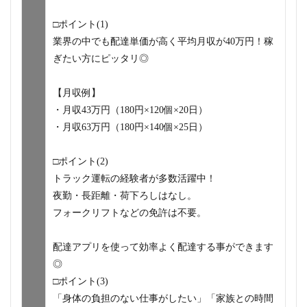
□ポイント(1)
業界の中でも配達単価が高く平均月収が40万円！稼
ぎたい方にピッタリ◎
【月収例】
・月収43万円（180円×120個×20日）
・月収63万円（180円×140個×25日）
□ポイント(2)
トラック運転の経験者が多数活躍中！
夜勤・長距離・荷下ろしはなし。
フォークリフトなどの免許は不要。
配達アプリを使って効率よく配達する事ができます
◎
□ポイント(3)
「身体の負担のない仕事がしたい」「家族との時間