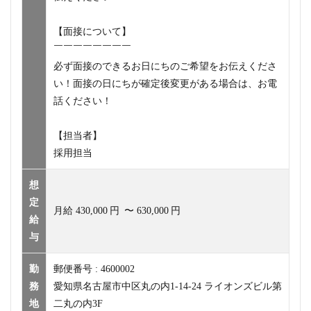
【面接について】
￣￣￣￣￣￣￣￣
必ず面接のできるお日にちのご希望をお伝えくださ
い！面接の日にちが確定後変更がある場合は、お電
話ください！
【担当者】
採用担当
想
定
月給
430,000
円
〜
630,000
円
給
与
勤
郵便番号 : 4600002
務
愛知県名古屋市中区丸の内1-14-24 ライオンズビル第
地
二丸の内3F