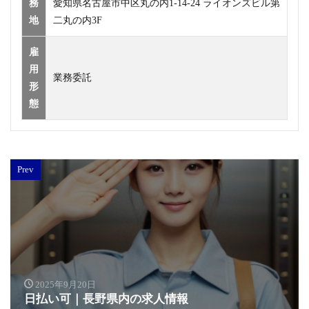
務
愛知県名古屋市中区丸の内1-14-24 ライオンズビル第
地
二丸の内3F
雇
用
業務委託
形
態
Prev
2025年9月20日
日払い可｜長野県内の求人情報