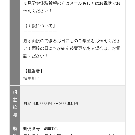
※見学や体験希望の方はメールもしくはお電話でお
伝えください！
【面接について】
￣￣￣￣￣￣￣￣
必ず面接のできるお日にちのご希望をお伝えくださ
い！面接の日にちが確定後変更がある場合は、お電
話ください！
【担当者】
採用担当
想
定
月給
430,000
円
〜
900,000
円
給
与
勤
郵便番号 : 4600002