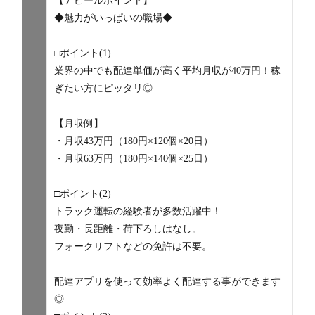
【アピールポイント】
◆魅力がいっぱいの職場◆
□ポイント(1)
業界の中でも配達単価が高く平均月収が40万円！稼
ぎたい方にピッタリ◎
【月収例】
・月収43万円（180円×120個×20日）
・月収63万円（180円×140個×25日）
□ポイント(2)
トラック運転の経験者が多数活躍中！
夜勤・長距離・荷下ろしはなし。
フォークリフトなどの免許は不要。
配達アプリを使って効率よく配達する事ができます
◎