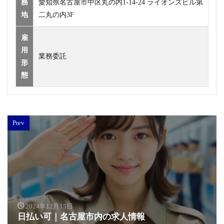
務
愛知県名古屋市中区丸の内1-14-24 ライオンズビル第
地
二丸の内3F
雇
用
業務委託
形
態
Prev
2024年12月15日
日払い可｜名古屋市内の求人情報