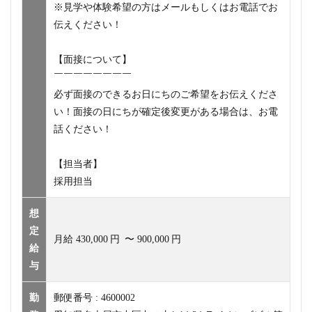
※見学や体験希望の方はメールもしくはお電話でお
伝えください！
【面接について】
￣￣￣￣￣￣￣￣
必ず面接のできるお日にちのご希望をお伝えくださ
い！面接の日にちが確定後変更がある場合は、お電
話ください！
【担当者】
採用担当
想
定
月給
430,000
円
〜
900,000
円
給
与
勤
郵便番号 : 4600002