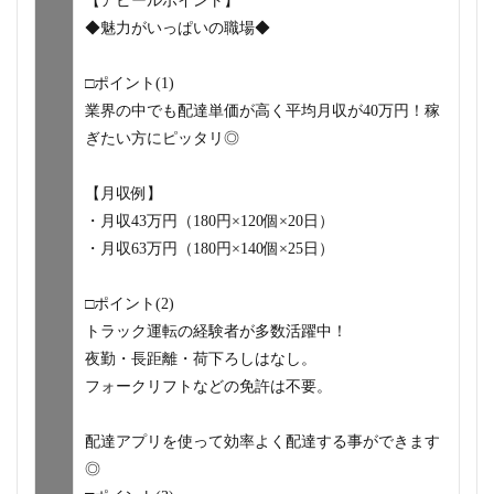
【アピールポイント】
◆魅力がいっぱいの職場◆
□ポイント(1)
業界の中でも配達単価が高く平均月収が40万円！稼
ぎたい方にピッタリ◎
【月収例】
・月収43万円（180円×120個×20日）
・月収63万円（180円×140個×25日）
□ポイント(2)
トラック運転の経験者が多数活躍中！
夜勤・長距離・荷下ろしはなし。
フォークリフトなどの免許は不要。
配達アプリを使って効率よく配達する事ができます
◎