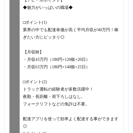
【アピールポイント】
◆魅力がいっぱいの職場◆
□ポイント(1)
業界の中でも配達単価が高く平均月収が40万円！稼
ぎたい方にピッタリ◎
【月収例】
・月収43万円（180円×120個×20日）
・月収63万円（180円×140個×25日）
□ポイント(2)
トラック運転の経験者が多数活躍中！
夜勤・長距離・荷下ろしはなし。
フォークリフトなどの免許は不要。
配達アプリを使って効率よく配達する事ができます
◎