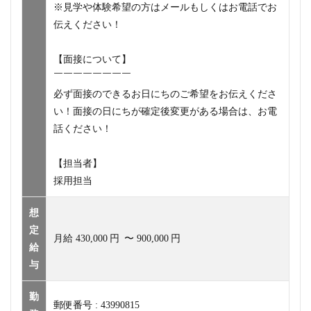
※見学や体験希望の方はメールもしくはお電話でお
伝えください！
【面接について】
￣￣￣￣￣￣￣￣
必ず面接のできるお日にちのご希望をお伝えくださ
い！面接の日にちが確定後変更がある場合は、お電
話ください！
【担当者】
採用担当
想
定
月給
430,000
円
〜
900,000
円
給
与
勤
郵便番号 : 43990815