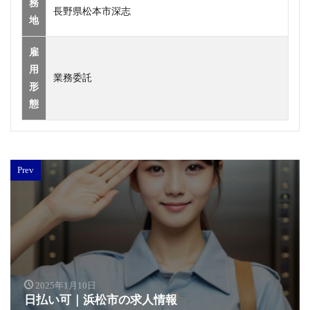
務
長野県松本市深志
地
雇
用
業務委託
形
態
Prev
2025年1月10日
日払い可｜浜松市の求人情報