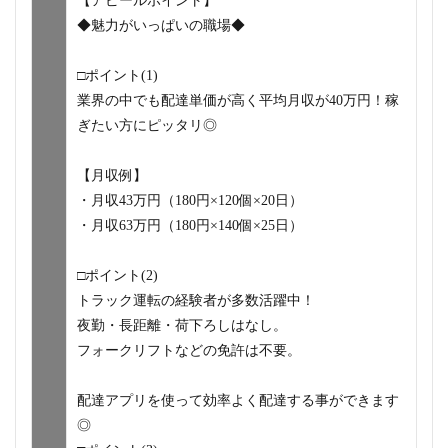
【アピールポイント】
◆魅力がいっぱいの職場◆
□ポイント(1)
業界の中でも配達単価が高く平均月収が40万円！稼
ぎたい方にピッタリ◎
【月収例】
・月収43万円（180円×120個×20日）
・月収63万円（180円×140個×25日）
□ポイント(2)
トラック運転の経験者が多数活躍中！
夜勤・長距離・荷下ろしはなし。
フォークリフトなどの免許は不要。
配達アプリを使って効率よく配達する事ができます
◎