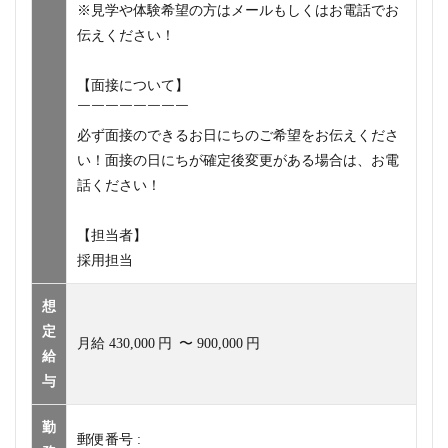
※見学や体験希望の方はメールもしくはお電話でお
伝えください！
【面接について】
￣￣￣￣￣￣￣￣
必ず面接のできるお日にちのご希望をお伝えくださ
い！面接の日にちが確定後変更がある場合は、お電
話ください！
【担当者】
採用担当
想
定
月給
430,000
円
〜
900,000
円
給
与
勤
郵便番号 :