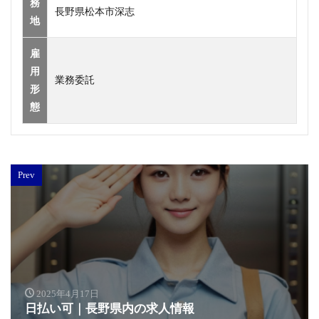
務
長野県松本市深志
地
雇
用
業務委託
形
態
Prev
2025年4月17日
日払い可｜長野県内の求人情報