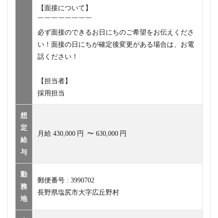
【面接について】
￣￣￣￣￣￣￣￣
必ず面接のできるお日にちのご希望をお伝えくださ
い！面接の日にちが確定後変更がある場合は、お電
話ください！
【担当者】
採用担当
想
定
月給
430,000
円
〜
630,000
円
給
与
勤
郵便番号 : 3990702
務
長野県塩尻市大字広丘野村
地