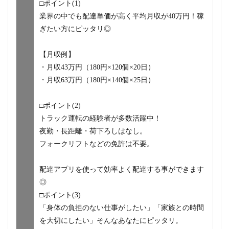
□ポイント(1)
業界の中でも配達単価が高く平均月収が40万円！稼
ぎたい方にピッタリ◎
【月収例】
・月収43万円（180円×120個×20日）
・月収63万円（180円×140個×25日）
□ポイント(2)
トラック運転の経験者が多数活躍中！
夜勤・長距離・荷下ろしはなし。
フォークリフトなどの免許は不要。
配達アプリを使って効率よく配達する事ができます
◎
□ポイント(3)
「身体の負担のない仕事がしたい」「家族との時間
を大切にしたい」そんなあなたにピッタリ。