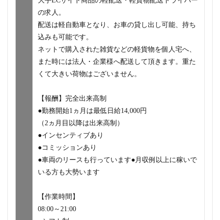
大手ECサイト商品の軽配送・軽貨物配送ドライバー
の求人。
配送は軽自動車となり、お車の貸し出し可能、持ち
込みも可能です。
ネットで購入された雑貨などの軽貨物を個人宅へ、
また時には法人・企業様へ配送して頂きます。重た
くて大きい荷物はございません。
【報酬】完全出来高制
●勤務開始1ヵ月は最低日給14,000円
（2ヵ月目以降は出来高制）
●インセンティブあり
●コミッションあり
●車両のリースも行っています●月収例以上に稼いで
いる方も大勢います
【作業時間】
08:00～21:00