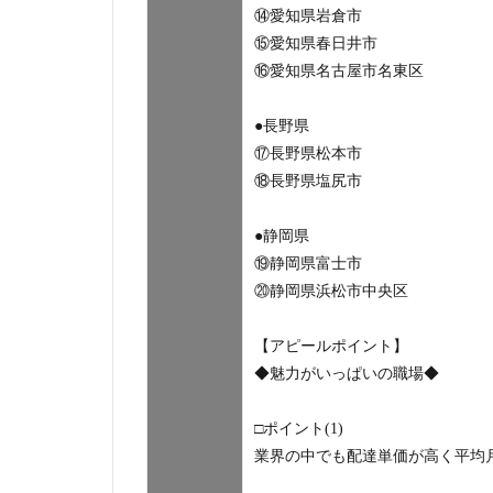
⑭愛知県岩倉市
⑮愛知県春日井市
⑯愛知県名古屋市名東区
●長野県
⑰長野県松本市
⑱長野県塩尻市
●静岡県
⑲静岡県富士市
⑳静岡県浜松市中央区
【アピールポイント】
◆魅力がいっぱいの職場◆
□ポイント(1)
業界の中でも配達単価が高く平均