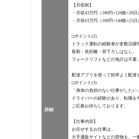
【月収例】
・月収43万円（180円×120個×20日
・月収63万円（180円×140個×25日
□ポイント(2)
トラック運転の経験者が多数活躍
夜勤・長距離・荷下ろしはなし。
フォークリフトなどの免許は不要
配達アプリを使って効率よく配達
□ポイント(3)
「身体の負担のない仕事がしたい
ドライバーの経験があり、転職を
ご応募お待ちしております。
詳細
【仕事内容】
お任せするお仕事は…
大手通販サイトなどの荷物を、一