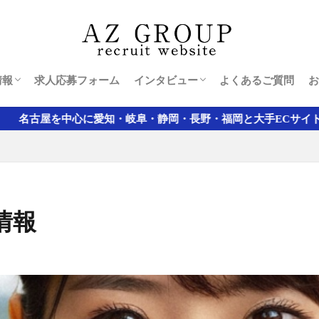
可能エリア
40代男性
20代女性
30代男性
情報
求人応募フォーム
インタビュー
よくあるご質問
お
可能エリア
40代男性
20代女性
30代男性
阜・静岡・長野・福岡と大手ECサイトの軽配送業務では全国最大級
情報